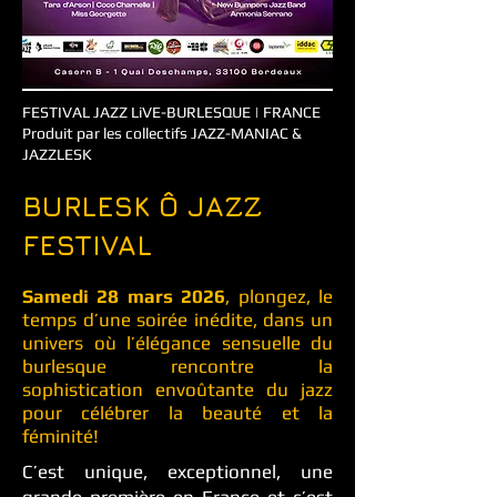
FESTIVAL JAZZ LiVE-BURLESQUE | FRANCE
Produit par les collectifs JAZZ-MANIAC &
JAZZLESK
BURLESK Ô JAZZ
FESTIVAL
Samedi 28 mars 2026
, plongez, le
temps d’une soirée inédite, dans un
univers où l’élégance sensuelle du
burlesque rencontre la
sophistication envoûtante du jazz
pour célébrer la beauté et la
féminité!
C’est unique, exceptionnel, une