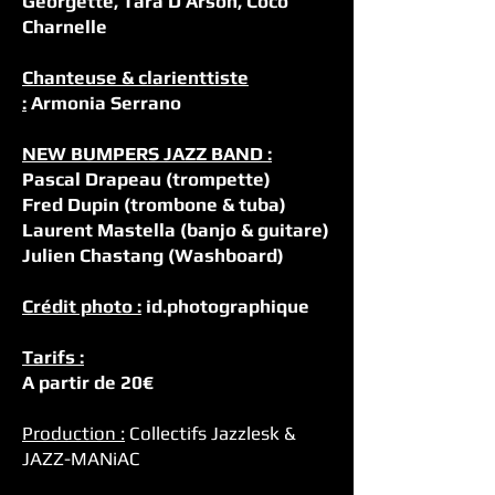
Georgette, Tara D’Arson, Coco
Charnelle
Chanteuse & clarienttiste
:
Armonia Serrano
NEW BUMPERS JAZZ BAND :
Pascal Drapeau (trompette)
Fred Dupin (trombone & tuba)
Laurent Mastella (banjo & guitare)
Julien Chastang
(Washboard)
Crédit photo :
id.photographique
Tarifs :
A partir de 20€
Production :
Collectifs Jazzlesk &
JAZZ-MANiAC